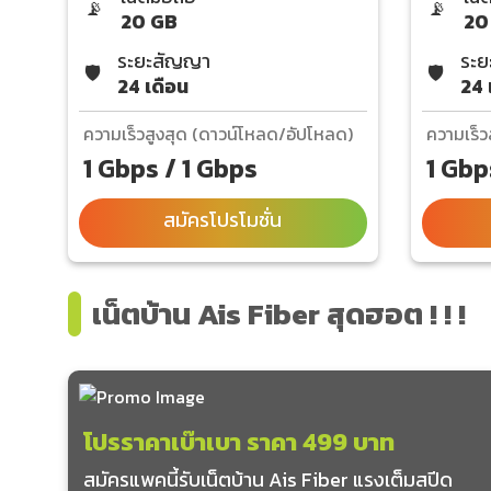
📡
📡
20 GB
20
ระยะสัญญา
ระย
🛡️
🛡️
24 เดือน
24 
ความเร็วสูงสุด (ดาวน์โหลด/อัปโหลด)
ความเร็ว
1 Gbps / 1 Gbps
1 Gbp
สมัครโปรโมชั่น
เน็ตบ้าน Ais Fiber สุดฮอต ! ! !
โปรราคาเบ๊าเบา ราคา 499 บาท
สมัครแพคนี้รับเน็ตบ้าน Ais Fiber แรงเต็มสปีด