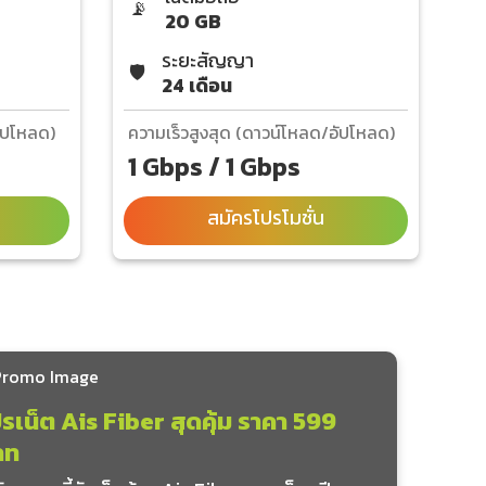
📡
20 GB
ระยะสัญญา
🛡️
24 เดือน
อัปโหลด)
ความเร็วสูงสุด (ดาวน์โหลด/อัปโหลด)
1 Gbps / 1 Gbps
สมัครโปรโมชั่น
รเน็ต Ais Fiber สุดคุ้ม ราคา 599
าท