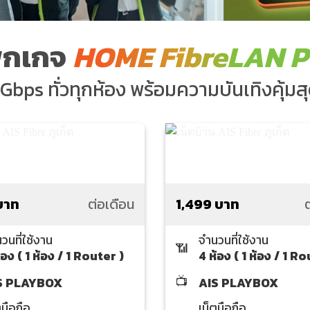
็กเกจ
HOME FibreLAN P
Gbps ทั่วทุกห้อง พร้อมความบันเทิงคุ้มสุ
บาท
ต่อเดือน
1,499 บาท
ต
วนที่ใช้งาน
จำนวนที่ใช้งาน
📶
้อง ( 1 ห้อง / 1 Router )
4 ห้อง ( 1 ห้อง / 1 R
📺
S PLAYBOX
AIS PLAYBOX
ตมือถือ
เน็ตมือถือ