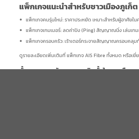
แพ็กเกจแนะนำสำหรับชาวเมืองภูเก็ต
แพ็กเกจคนรุ่นใหม่: ราคาประหยัด เหมาะสำหรับผู้อาศัยใ
แพ็กเกจเกมเมอร์: ลดค่าปิง (Ping) สัญญาณนิ่ง เล่นเกมอ
แพ็กเกจครอบครัว: เร้าเตอร์กระจายสัญญาณครอบคลุมทั
ดูรายละเอียดเพิ่มเติมที่
แพ็กเกจ AIS Fibre ทั้งหมด
หรือเยี
ขั้นตอนการสมัครและการติดตั้งในเขตเมือง
ทำรายการผ่านออนไลน์ได้ง่ายดาย เพียงเช็กพื้นที่บริการ → 
สอบพื้นที่ของคุณได้เลยที่
ตรวจสอบพื้นที่ AIS Fibre
.
สรุปข้อมูล AIS Fibre อำเภอเมืองภูเก
อัปเกรดชีวิตให้ง่ายขึ้นด้วยการเชื่อมต่อที่ไร้รอยต่อ
เน็ต AIS
แพ็กเกจ AIS Fibre ทั้งหมด
|
AIS Fibre Official