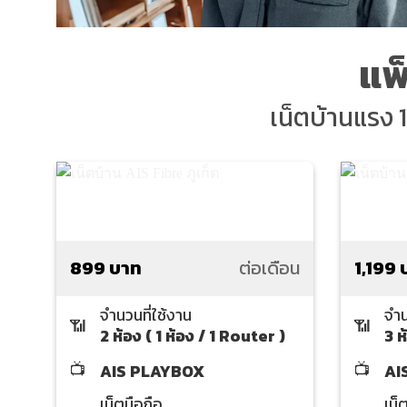
แพ
เน็ตบ้านแรง 1
899 บาท
ต่อเดือน
1,199 
จำนวนที่ใช้งาน
จำน
📶
📶
2 ห้อง ( 1 ห้อง / 1 Router )
3 ห
📺
📺
AIS PLAYBOX
AI
เน็ตมือถือ
เน็