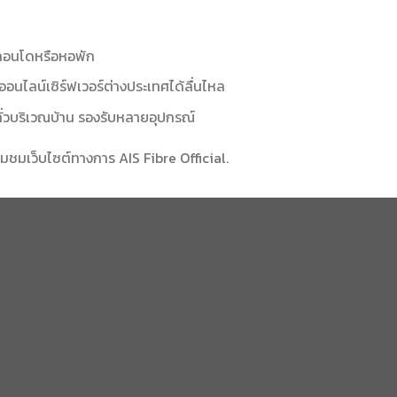
นคอนโดหรือหอพัก
อนไลน์เซิร์ฟเวอร์ต่างประเทศได้ลื่นไหล
่วบริเวณบ้าน รองรับหลายอุปกรณ์
่ยมชมเว็บไซต์ทางการ
AIS Fibre Official
.
เลือกโปรโมชัน → และนัดหมายวันติดตั้ง ทีมช่างในเขตเมืองภูเก็ตพร้อม
็ต
 Fibre อำเภอเมืองภูเก็ต
คือตัวเลือกที่ตอบโจทย์คนเมืองที่สุด สมัคร