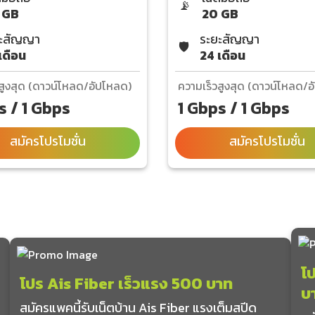
📡
 GB
20 GB
ะสัญญา
ระยะสัญญา
🛡️
เดือน
24 เดือน
สูงสุด (ดาวน์โหลด/อัปโหลด)
ความเร็วสูงสุด (ดาวน์โหลด/
s / 1 Gbps
1 Gbps / 1 Gbps
สมัครโปรโมชั่น
สมัครโปรโมชั่น
โป
โปร Ais Fiber เร็วแรง 500 บาท
บ
สมัครแพคนี้รับเน็ตบ้าน Ais Fiber แรงเต็มสปีด